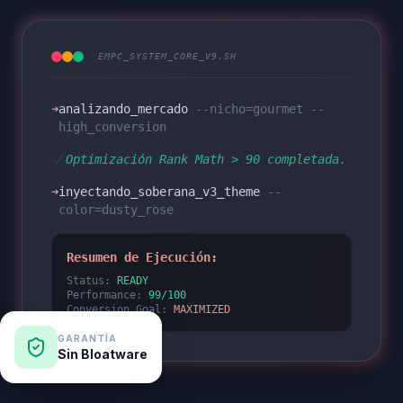
EMPC_SYSTEM_CORE_V9.SH
➜
analizando_mercado
--nicho=gourmet --
high_conversion
Optimización Rank Math > 90 completada.
➜
inyectando_soberana_v3_theme
--
color=dusty_rose
Resumen de Ejecución:
Status:
READY
Performance:
99/100
Conversion_Goal:
MAXIMIZED
GARANTÍA
Sin Bloatware