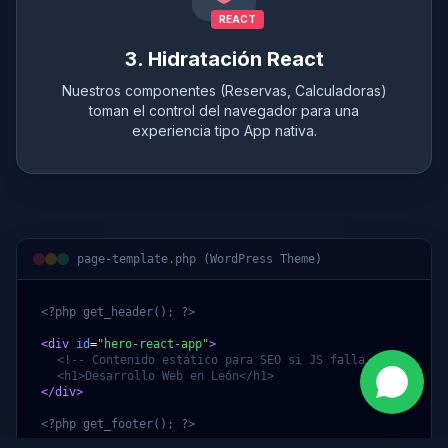
REACT
3. Hidratación React
Nuestros componentes (Reservas, Calculadoras)
toman el control del navegador para una
experiencia tipo App nativa.
page-template.php (WordPress Theme)
<?php get_header(); ?>
<div
id
=
"hero-react-app"
>
<!-- Contenido estático para SEO si JS falla -->
<h1>Desarrollo Web en León</h1>
</div>
<?php get_footer(); ?>