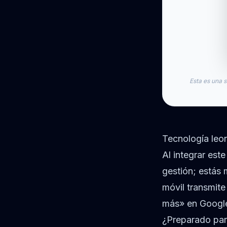
Esta es una s
Tecnología leon
Al integrar est
gestión; estás
móvil transmite
más» en Google
¿Preparado para