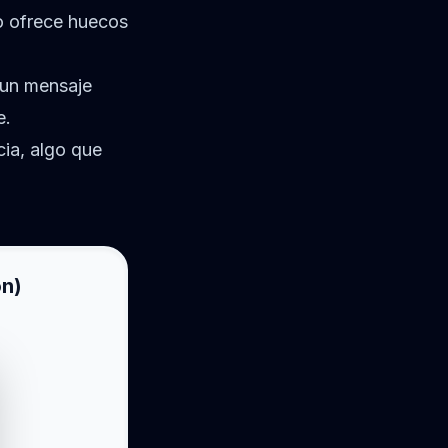
o ofrece huecos
 un mensaje
e.
cia, algo que
ón)