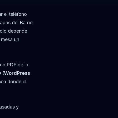
 el teléfono
tapas del Barrio
 solo depende
a mesa un
 un PDF de la
y (WordPress
nea donde el
pasadas y