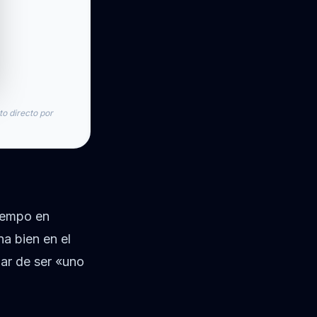
to directo por
tiempo en
a bien en el
jar de ser «uno