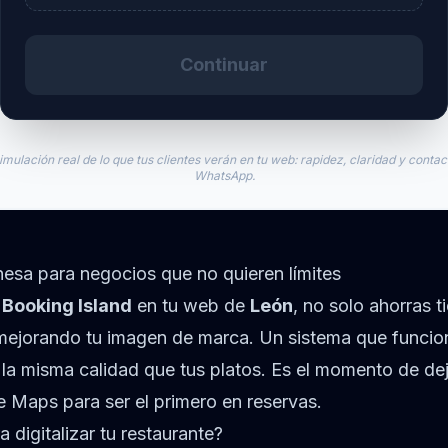
Continuar
imulación real de lo que tus clientes verán en tu web: rapidez, claridad y contac
WhatsApp.
esa para negocios que no quieren límites
e
Booking Island
en tu web de
León
, no solo ahorras 
 mejorando tu imagen de marca. Un sistema que funcion
 la misma calidad que tus platos. Es el momento de de
 Maps para ser el primero en reservas.
 digitalizar tu restaurante?