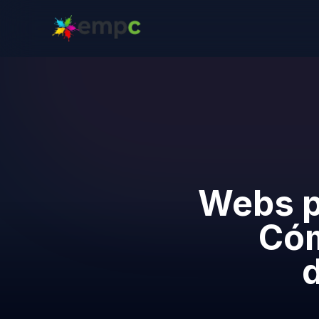
Webs p
Cóm
d