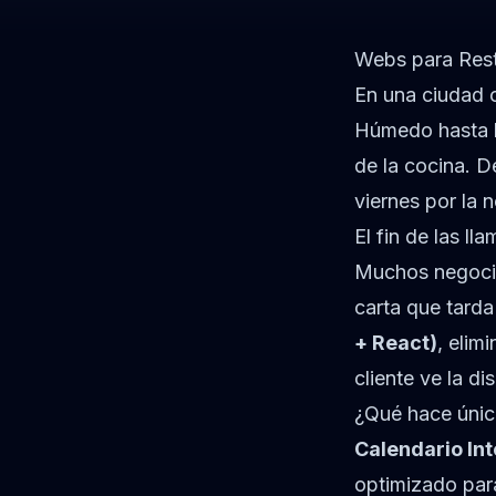
Webs para Rest
En una ciudad 
Húmedo hasta lo
de la cocina. D
viernes por la 
El fin de las l
Muchos negocio
carta que tarda
+ React)
, elim
cliente ve la d
¿Qué hace únic
Calendario Int
optimizado para