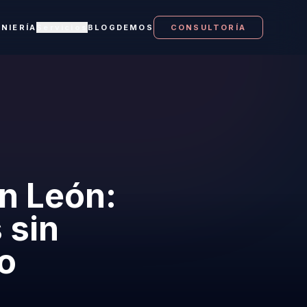
ENIERÍA
Servicios
BLOG
DEMOS
CONSULTORÍA
n León:
 sin
no