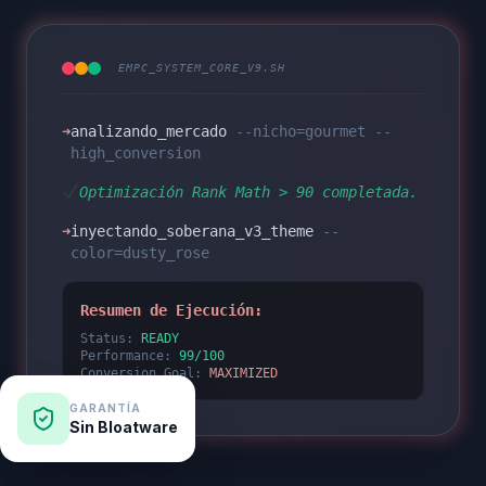
EMPC_SYSTEM_CORE_V9.SH
➜
analizando_mercado
--nicho=gourmet --
high_conversion
Optimización Rank Math > 90 completada.
➜
inyectando_soberana_v3_theme
--
color=dusty_rose
Resumen de Ejecución:
Status:
READY
Performance:
99/100
Conversion_Goal:
MAXIMIZED
GARANTÍA
Sin Bloatware