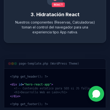
REACT
3. Hidratación React
Nuestros componentes (Reservas, Calculadoras)
toman el control del navegador para una
experiencia tipo App nativa.
page-template.php (WordPress Theme)
<?php get_header(); ?>
<div
id
=
"hero-react-app"
>
<!-- Contenido estático para SEO si JS falla -->
<h1>Desarrollo Web en León</h1>
</div>
<?php get_footer(); ?>