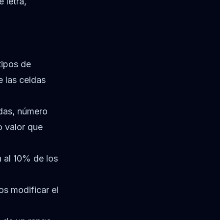
 letra,
tipos de
 las celdas
ldas, número
o valor que
 al 10% de los
os modificar el