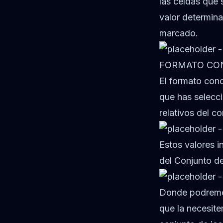
las celdas que
valor determina
marcado.
FORMATO CON
El formato cond
que has selecc
relativos del c
Estos valores i
del Conjunto d
Donde podremos
que la necesite