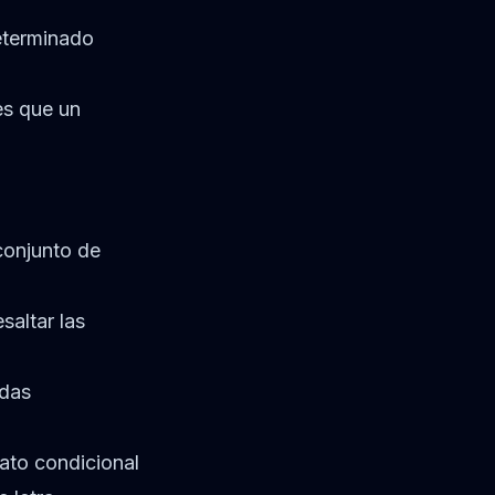
eterminado
es que un
conjunto de
altar las
ldas
ato condicional