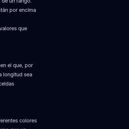
 de un rango.
stán por encima
 valores que
en el que, por
a longitud sea
 celdas
ferentes colores