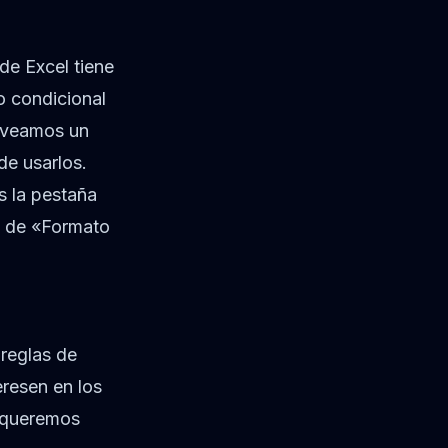
de Excel tiene
o condicional
e veamos un
de usarlos.
s la pestaña
n de «Formato
 reglas de
eresen en los
e queremos