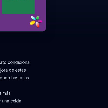
ato condicional
jora de estas
gado hasta las
tt más
e una celda