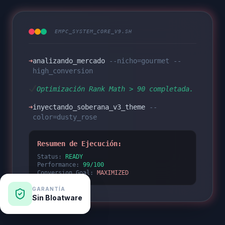
EMPC_SYSTEM_CORE_V9.SH
➜
analizando_mercado
--nicho=gourmet --
high_conversion
Optimización Rank Math > 90 completada.
➜
inyectando_soberana_v3_theme
--
color=dusty_rose
Resumen de Ejecución:
Status:
READY
Performance:
99/100
Conversion_Goal:
MAXIMIZED
GARANTÍA
Sin Bloatware