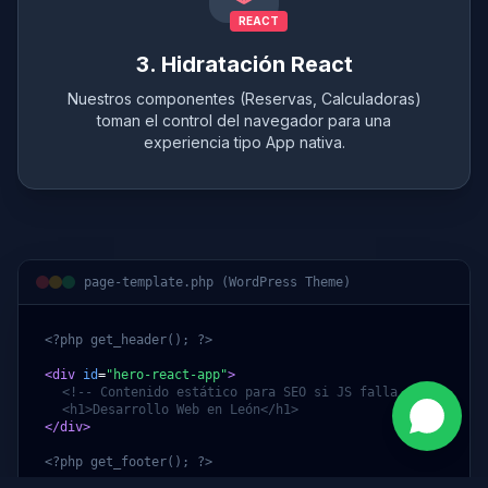
REACT
3. Hidratación React
Nuestros componentes (Reservas, Calculadoras)
toman el control del navegador para una
experiencia tipo App nativa.
page-template.php (WordPress Theme)
<?php get_header(); ?>
<div
id
=
"hero-react-app"
>
<!-- Contenido estático para SEO si JS falla -->
<h1>Desarrollo Web en León</h1>
</div>
<?php get_footer(); ?>