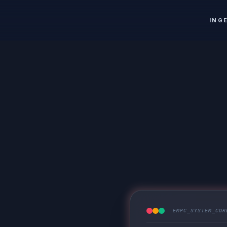
ING
EMPC_SYSTEM_COR