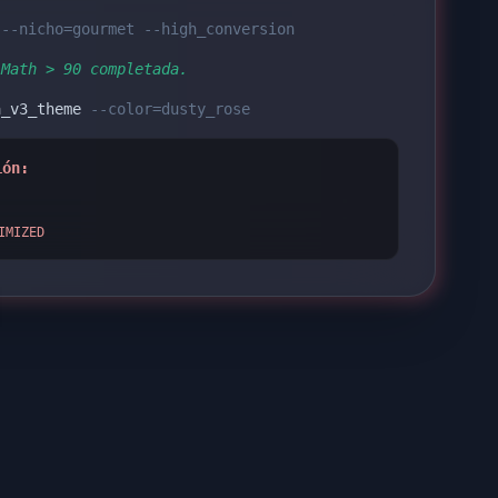
o
--nicho=gourmet --high_conversion
 Math > 90 completada.
a_v3_theme
--color=dusty_rose
ión:
IMIZED