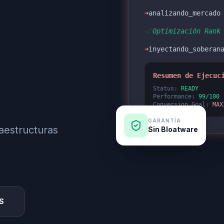
➜
analizando_mercad
Optimización Rank
➜
inyectando_soberan
Resumen de Ejecuc
Status:
READY
Performance:
99/100
Conversion_Goal:
MAX
GARANTÍA
aestructuras
Sin Bloatware
S