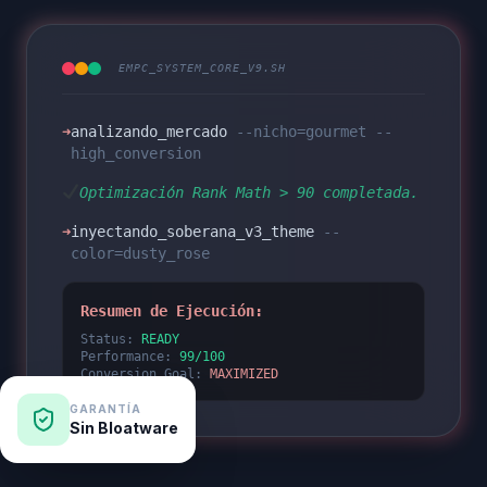
EMPC_SYSTEM_CORE_V9.SH
➜
analizando_mercado
--nicho=gourmet --
high_conversion
Optimización Rank Math > 90 completada.
➜
inyectando_soberana_v3_theme
--
color=dusty_rose
Resumen de Ejecución:
Status:
READY
Performance:
99/100
Conversion_Goal:
MAXIMIZED
GARANTÍA
Sin Bloatware