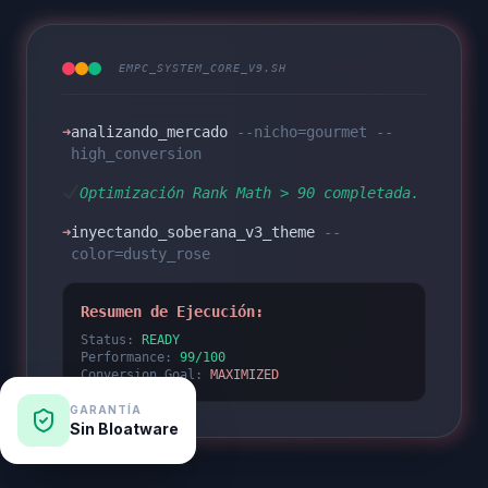
EMPC_SYSTEM_CORE_V9.SH
➜
analizando_mercado
--nicho=gourmet --
high_conversion
Optimización Rank Math > 90 completada.
➜
inyectando_soberana_v3_theme
--
color=dusty_rose
Resumen de Ejecución:
Status:
READY
Performance:
99/100
Conversion_Goal:
MAXIMIZED
GARANTÍA
Sin Bloatware