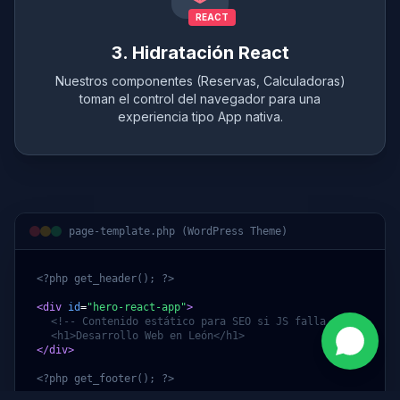
REACT
3. Hidratación React
Nuestros componentes (Reservas, Calculadoras)
toman el control del navegador para una
experiencia tipo App nativa.
page-template.php (WordPress Theme)
<?php get_header(); ?>
<div
id
=
"hero-react-app"
>
<!-- Contenido estático para SEO si JS falla -->
<h1>Desarrollo Web en León</h1>
</div>
<?php get_footer(); ?>